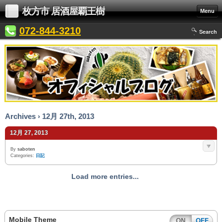
枚方市 居酒屋覇王樹
Menu
072-844-3210
Search
Archives › 12月 27th, 2013
12月 27, 2013
By
saboten
Categories:
日記
Load more entries...
Mobile Theme
ON
OFF