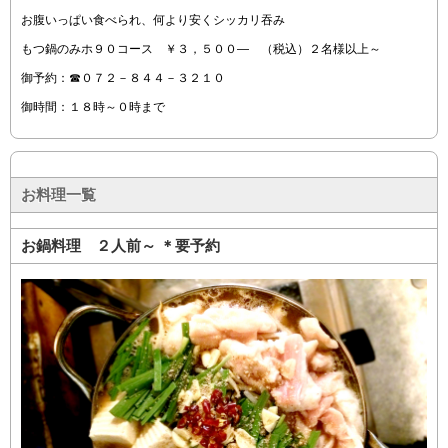
お腹いっぱい食べられ、何より安くシッカリ吞み
もつ鍋のみホ９０コース ￥３，５００― （税込）２名様以上～
御予約：☎０７２－８４４－３２１０
御時間：１８時～０時まで
お料理一覧
お鍋料理 ２人前～ ＊要予約