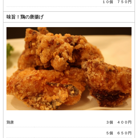
１０個 ７５０円
味旨！鶏の唐揚げ
鶏唐
３個 ４００円
５個 ６５０円