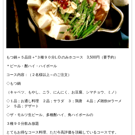
もつ鍋＋５品目＋*３種９０分L.O.のみホコース 3,500円（要予約）
＊ビール・酎ハイ・ハイボール
コース内容：（２名様以上～のご注文）
◇もつ鍋
（キャベツ、もやし、ニラ、にんにく、お豆腐、シマチョウ、ミノ）
◇１品；お通し料理 ２品；サラダ ３；鶏唐 ４品；〆雑炊orラーメ
ン ５品；デザート
◇ザ・モルツ生ビール、多種酎ハイ、角ハイボールの
３種９０分飲み放題
とてもお得なコース料理、ただ今高評価を頂戴しているコースです。