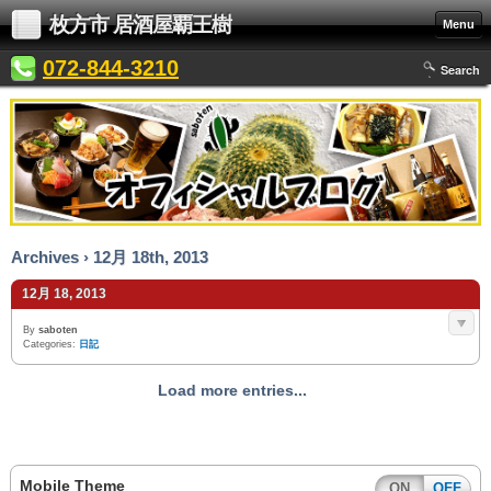
枚方市 居酒屋覇王樹
Menu
072-844-3210
Search
Archives › 12月 18th, 2013
12月 18, 2013
By
saboten
Categories:
日記
Load more entries...
Mobile Theme
ON
OFF