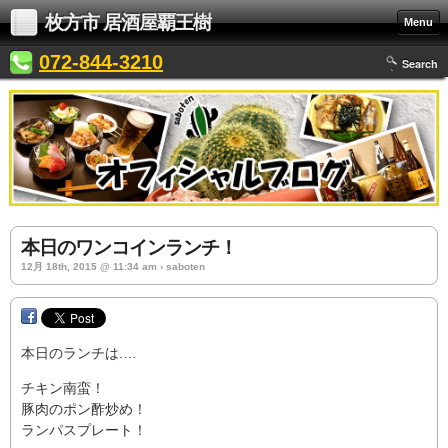
枚方市 居酒屋覇王樹
Menu
072-844-3210
Search
本日のワンコインランチ！
12月 18th, 2015 @ 11:34 am › saboten
本日のランチは.…
チキン南蛮！
豚肉のポン酢炒め！
ランパスプレート！