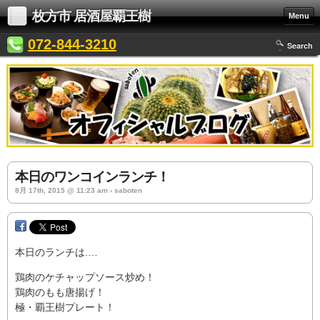
枚方市 居酒屋覇王樹
Menu
072-844-3210
Search
本日のワンコインランチ！
8月 17th, 2015 @ 11:23 am › saboten
本日のランチは.…
鶏肉のケチャップソース炒め！
鶏肉のもも唐揚げ！
極・覇王樹プレート！