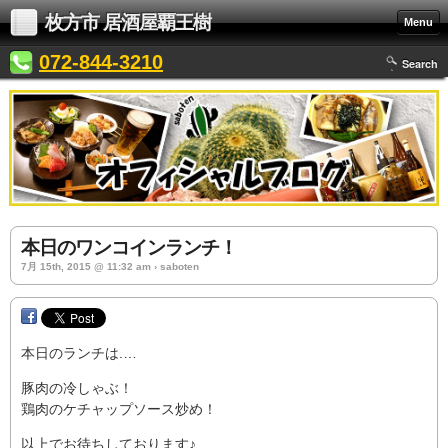
枚方市 居酒屋覇王樹
Menu
072-844-3210
Search
本日のワンコインランチ！
7月 15th, 2015 @ 11:32 am › saboten
本日のランチは.…
豚肉の冷しゃぶ！
鶏肉のケチャップソース炒め！
以上でお待ちしております♪