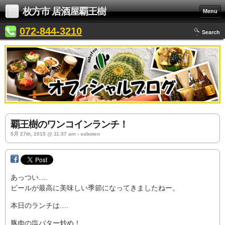
枚方市 居酒屋覇王樹
Menu
072-844-3210
Search
覇王樹のワンコインランチ！
5月 27th, 2015 @ 11:37 am › saboten
あっつい.…
ビールが最高に美味しい季節になってきましたねー。
本日のランチは.…
豚肉の塩バター炒め！