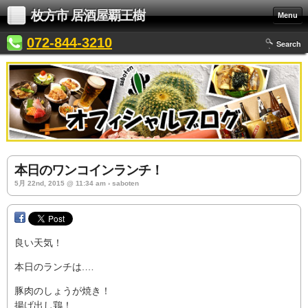
枚方市 居酒屋覇王樹
Menu
072-844-3210
Search
本日のワンコインランチ！
5月 22nd, 2015 @ 11:34 am › saboten
良い天気！
本日のランチは.…
豚肉のしょうが焼き！
揚げ出し鶏！