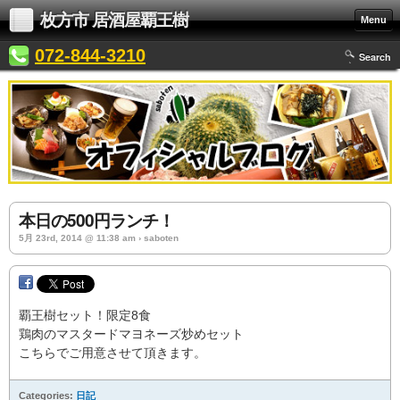
枚方市 居酒屋覇王樹
Menu
072-844-3210
Search
本日の500円ランチ！
5月 23rd, 2014 @ 11:38 am › saboten
覇王樹セット！限定8食
鶏肉のマスタードマヨネーズ炒めセット
こちらでご用意させて頂きます。
Categories:
日記