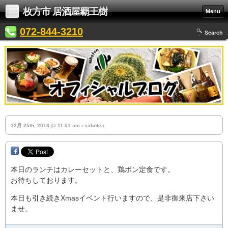
枚方市 居酒屋覇王樹
Menu
072-844-3210
Search
12月 25th, 2013 @ 11:51 am › saboten
本日のランチはカレーセットと、鶏ポン定食です。
お待ちしております。
本日も引き続きXmasイベント行いますので、是非御来店下さい
ませ。